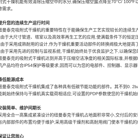
附式干燥机能有效清除压缩空中的水分,确保压缩空露点降至70°C/ 100
修需求。
提升您的连续生产运行时间
纽曼泰克吸附式干燥机的重要特性在于能确保生产工艺实现较长的连续生
●由于大尺寸管道、塔室以及高效率再生工艺的应用,使满载条件下的恒定压力露点降
●由于采用成熟耐用的设计,作为干燥机重要活动部件的转换阀极大地提高
●由于采用先进的控制与监视系统,干燥机始终处于优良监护之下,以确保您
纽曼泰克的吸附式干燥机达到并高于压缩空洁净度的相关国际标准,并根据ISO
机产品均符合IP54保护等级要求,因而可以为您的电部件、控制器、显示
降低能源成本
纽曼泰克吸附式干燥机集成了各种具有低碳节能功能的部件。其不到0. 2bar
能耗始终保持与干燥机真实载荷相适应;可设置的PDP参数使您的干燥机
安装简单、维护间期长
采用全合一高集成紧凑设计的纽曼泰克干燥机占地面积非常小,交付后的安装
有内部部件的布置均便于维护;采用高级干燥剂和高耐用阀门使本干燥机的
保证让您放心