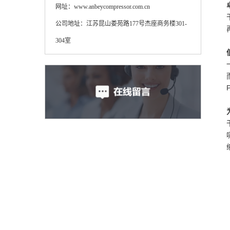
网址：www.anbeycompressor.com.cn
公司地址：江苏昆山娄苑路177号杰座商务楼301-
304室