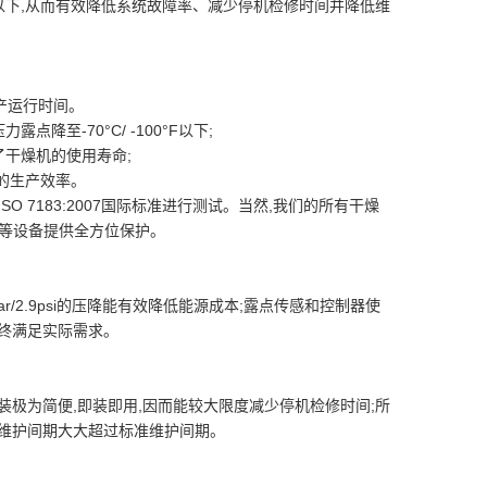
*F以下,从而有效降低系统故障率、减少停机检修时间并降低维
产运行时间。
至-70°C/ -100°F以下;
了干燥机的使用寿命;
的生产效率。
 7183:2007国际标准进行测试。当然,我们的所有干燥
器等设备提供全方位保护。
/2.9psi的压降能有效降低能源成本;露点传感和控制器使
始终满足实际需求。
极为简便,即装即用,因而能较大限度减少停机检修时间;所
维护间期大大超过标准维护间期。