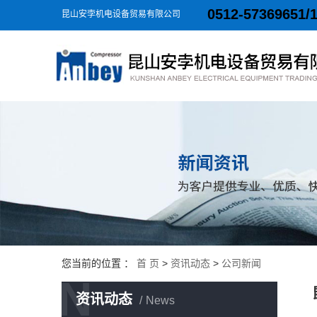
0512-57369651/
昆山安孛机电设备贸易有限公司
您当前的位置 ：
首 页
>
资讯动态
>
公司新闻
N
资讯动态
News