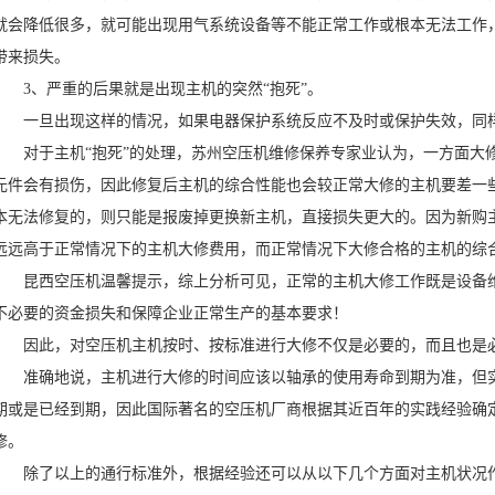
就会降低很多，就可能出现用气系统设备等不能正常工作或根本无法工作
带来损失。
3、严重的后果就是出现主机的突然“抱死”。
一旦出现这样的情况，如果电器保护系统反应不及时或保护失效，同样
对于主机“抱死”的处理，苏州空压机维修保养专家业认为，一方面大修
元件会有损伤，因此修复后主机的综合性能也会较正常大修的主机要差一
本无法修复的，则只能是报废掉更换新主机，直接损失更大的。因为新购
远远高于正常情况下的主机大修费用，而正常情况下大修合格的主机的综
昆西空压机温馨提示，综上分析可见，正常的主机大修工作既是设备维
不必要的资金损失和保障企业正常生产的基本要求！
因此，对空压机主机按时、按标准进行大修不仅是必要的，而且也是必
准确地说，主机进行大修的时间应该以轴承的使用寿命到期为准，但实
期或是已经到期，因此国际著名的空压机厂商根据其近百年的实践经验确定的
修。
除了以上的通行标准外，根据经验还可以从以下几个方面对主机状况