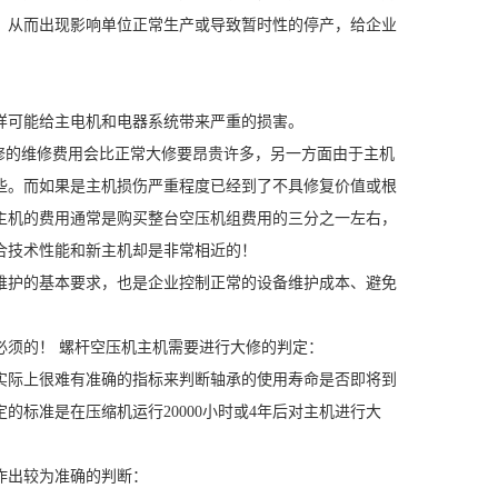
，从而出现影响单位正常生产或导致暂时性的停产，给企业
可能给主电机和电器系统带来严重的损害。
的维修费用会比正常大修要昂贵许多，另一方面由于主机
些。而如果是主机损伤严重程度已经到了不具修复价值或根
主机的费用通常是购买整台空压机组费用的三分之一左右，
合技术性能和新主机却是非常相近的！
护的基本要求，也是企业控制正常的设备维护成本、避免
须的！ 螺杆空压机主机需要进行大修的判定：
际上很难有准确的指标来判断轴承的使用寿命是否即将到
标准是在压缩机运行20000小时或4年后对主机进行大
作出较为准确的判断：