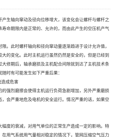
杆产生轴向窜动及径向位移增大，该变化会让螺杆与螺杆之
承寿命期限内是正常的、允许的，而由此产生的空压机产气
限。此时螺杆轴向和径向窜动量逐渐趋进于设计允许值，
较大的变化。此时主机运行虽然仍然是安全的，但是已经到
过大修期后，轴承磨损及主机配合间隙就到达了主机技术条
就随时有可能发生如下严重后果：
统造成危害
的强烈磨擦会使得主机运行负荷急剧增加，另外严重磨损
态，会严重地危及电机的安全运行。情况严重的话，如果空
幅度的衰减，对用气单位的正常生产造成一定的影响。特
，在用气系统用气量相对稳定的情况下，管网压缩空气压力