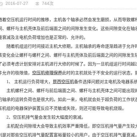
2016-07-27
744次
随着空压机运行时间的推移，主机各个轴承必然会发生磨损，从而导致螺
间、螺杆与主机壳体及前后端面之间的间隙发生变化。这些间隙变化在轴
量衰减及主电机负荷增加也是正常的、允许的。
随着机组运行时间接近主机大修期，主机轴承的寿命逐渐趋进于允许时
该变化会让螺杆与螺杆之间、螺杆与主机壳体及前后端面之间的间隙发生
了必须考虑计划安排对主机进行大修的时候了。因为一旦机组运行时间越
件允许的极限值，
空压机修理保养
此时的主机就处于不安全的运行状态，
1、 主机运行负荷增大，
昆西空压机
备件选择问题对主电机及电器系
主机螺杆之间、螺杆与前后端面之间、螺杆与主机壳体之间可能出现的
的轴承的运转负荷也是很大的。如此一来，电机就会处于超负荷的工作状
压机组的电器保护装置反应不灵敏或失效，则还可能导致电机烧毁。
2、空压机排气量会发生较大幅度的衰减。
主机配合间隙增大会导致主机效率严重降低，即空压机排气量产生较大
别是对那些空压机排气量配置富裕量较小的用户，由于空压机排气量衰减