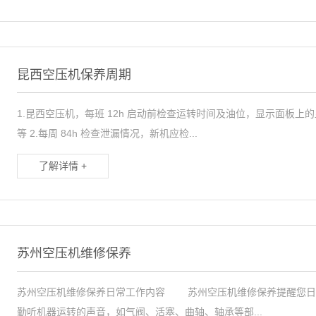
昆西空压机保养周期
1.昆西空压机，每班 12h 启动前检查运转时间及油位，显示面板
等 2.每周 84h 检查泄漏情况，新机应检...
了解详情 +
苏州空压机维修保养
苏州空压机维修保养日常工作内容 苏州空压机维修保养提醒您日
勤听机器运转的声音，如气阀、活塞、曲轴、轴承等部...