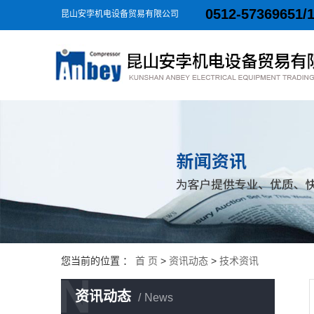
0512-57369651/
昆山安孛机电设备贸易有限公司
您当前的位置 ：
首 页
>
资讯动态
>
技术资讯
N
资讯动态
News