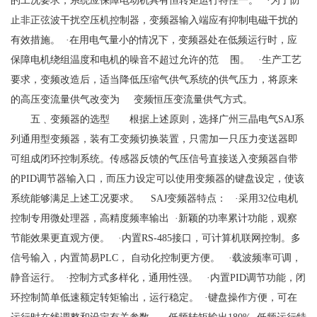
的工况要求，系统应保障电动机具有恒转矩运行特性一。 ·为了防
止非正弦波干扰空压机控制器，变频器输入端应有抑制电磁干扰的
有效措施。 ·在用电气量小的情况下，变频器处在低频运行时，应
保障电机绕组温度和电机的噪音不超过允许的范 围。 ·生产工艺
要求，变频改造后，适当降低压缩气供气系统的供气压力，将原来
的高压变流量供气改变为 变频恒压变流量供气方式。
五﹑变频器的选型 根据上述原则，选择广州三晶电气SAJ系
列通用型变频器，装有工变频切换装置，只需加一只压力变送器即
可组成闭环控制系统。传感器反馈的气压信号直接送入变频器自带
的PID调节器输入口，而压力设定可以使用变频器的键盘设定，使该
系统能够满足上述工况要求。 SAJ变频器特点： ·采用32位电机
控制专用微处理器，高精度频率输出 ·新颖的功率累计功能，观察
节能效果更直观方便。 ·内置RS-485接口，可计算机联网控制。多
信号输入，内置简易PLC， 自动化控制更方便。 ·载波频率可调，
静音运行。 ·控制方式多样化，通用性强。 ·内置PID调节功能，闭
环控制简单低速额定转矩输出，运行稳定。 ·键盘操作方便，可在