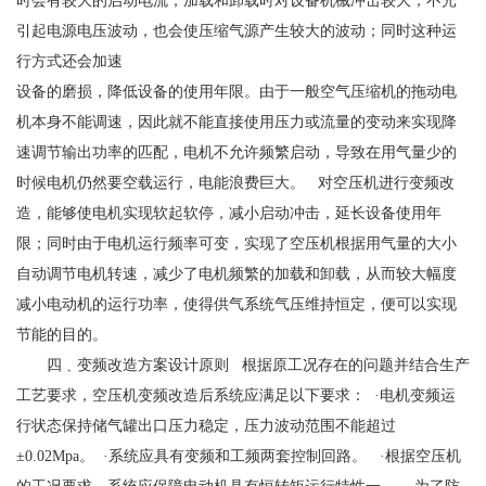
时会有较大的启动电流，加载和卸载时对设备机械冲击较大；不光
引起电源电压波动，也会使压缩气源产生较大的波动；同时这种运
行方式还会加速
设备的磨损，降低设备的使用年限。由于一般空气压缩机的拖动电
机本身不能调速，因此就不能直接使用压力或流量的变动来实现降
速调节输出功率的匹配，电机不允许频繁启动，导致在用气量少的
时候电机仍然要空载运行，电能浪费巨大。 对空压机进行变频改
造，能够使电机实现软起软停，减小启动冲击，延长设备使用年
限；同时由于电机运行频率可变，实现了空压机根据用气量的大小
自动调节电机转速，减少了电机频繁的加载和卸载，从而较大幅度
减小电动机的运行功率，使得供气系统气压维持恒定，便可以实现
节能的目的。
四﹑变频改造方案设计原则 根据原工况存在的问题并结合生产
工艺要求，空压机变频改造后系统应满足以下要求： ·电机变频运
行状态保持储气罐出口压力稳定，压力波动范围不能超过
±0.02Mpa。 ·系统应具有变频和工频两套控制回路。 ·根据空压机