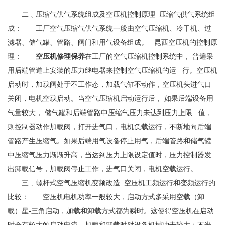
二﹑压缩气供气系统组成及空压机控制原理 压缩气供气系统组
成： 工厂空气压缩气供气系统一般由空气压缩机、冷干机、过
滤器、储气罐、管路、阀门和用气设备组成。 昆西空压机的控制原
理：
空压机修理保养
在工厂的空气压缩机控制系统中， 普遍采
用后端管道上安装的压力继电器来控制空气压缩机的运 行。空压机
启动时，加载阀处于不工作态，加载气缸不动作，空压机头进气口
关闭，电机空载启动。当空气压缩机启动运行后， 如果后端设备用
气量较大， 储气罐和后端管路中压缩气压力未达到压力上限 值，
则控制器动作加载阀，打开进气口，电机负载运行，不断地向后端
管路产生压缩气。如果后端用气设备停止用气，后端管路和储气罐
中压缩气压力渐渐升高，当达到压力上限设定值时，压力控制器发
出卸载信号，加载阀停止工作，进气口关闭，电机空载运行。
三﹑螺杆式空气压缩机变频改造 空压机工频运行和变频运行的
比较： 空压机电机功率一般较大，启动方式多采用空载（卸
载）星-三角启动，加载和卸载方式都为瞬时。这使得空压机在启动