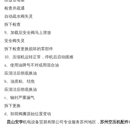
排放管堵塞
检查并疏通
自动疏水阀失灵
拆下检查
9、加载后安全阀马上泄放
安全阀失灵
拆下检查更换损坏的零部件
10、压缩机运转正常，停机后启动困难
a、使用油牌号不对或用混合油
应清洁后彻底换油
b、油质粘、结焦
应清洁后彻底换油
c、轴封严重漏气
拆下更换
d、卸荷阀瓣原始位置变动
昆山安孛
机电设备贸易有限公司专业服务苏州地区，
苏州空压机配件